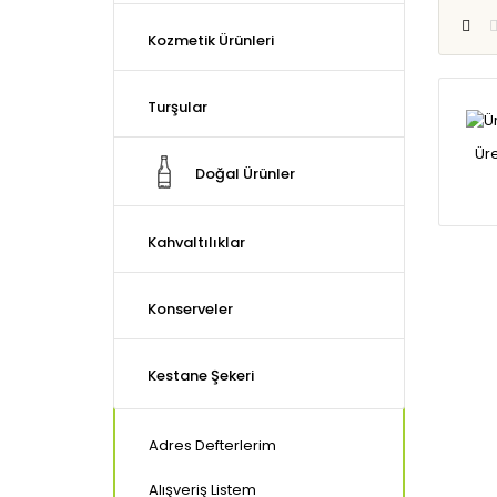
Kozmetik Ürünleri
Turşular
Ür
Doğal Ürünler
Kahvaltılıklar
Konserveler
Oturum Aç
/
Kayıt Ol
Parolamı Unuttum
Kestane Şekeri
Hesabım
Adres Defterlerim
Alışveriş Listem