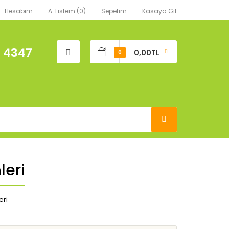
Hesabım
A. Listem (0)
Sepetim
Kasaya Git
 4347
0,00TL
0
leri
eri