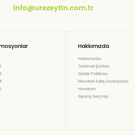
info@urezeytin.com.tr
mosyonlar
Hakkımızda
1
Hakkımızda
2
Teslimat Şartları
3
Gizlilik Politikası
4
Mesafeli Satış Sözleşmesi
5
Hesabım
Sipariş Geçmişi